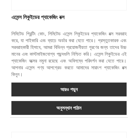
এসেন্স লিকুইডের প্যাকেজিং বক্স
লিমিটেড প্রিন্টিং কোং, লিমিটেড এসেন্স লিকুইডের প্যাকেজিং বক্স সরবরাহ
করে, যা পাইকারি এবং ব্যাচে অর্ডার করা যেতে পারে। প্রস্তুতকারক এবং
সরবরাহকারী হিসাবে, আমরা বিভিন্ন প্রয়োজনীয়তা পূরণের জন্য তাদের উচ্চ
মানের এবং কাস্টমাইজযোগ্য পছন্দগুলি নিশ্চিত করি। এসেন্স লিকুইডের এই
প্যাকেজিং বক্সের নমুনা রয়েছে এবং অবিলম্বে পরিদর্শন করা যেতে পারে।
আপনার এসেন্স পণ্য আপগ্রেড করতে আমাদের সারাংশ প্যাকেজিং বক্স
কিনুন।
আরও পড়ুন
অনুসন্ধান পাঠান