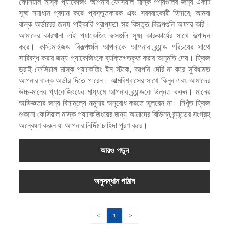
ফেসিয়াল মাস্ক প্যাকেজিং আপনার ফেসিয়াল মাস্ক পণ্যগুলির জন্য একটি
সূক্ষ্ম সমাধান প্রদান করে৷ প্রস্তুতকারক এবং সরবরাহকারী হিসাবে, আমরা
বাল্ক অর্ডারের জন্য পাইকারি প্রাপ্যতা সহ বিস্তৃত বিকল্পগুলি অফার করি।
আমাদের কারখানা এই প্যাকেজিং বাক্সগুলি সূক্ষ্ম কারুকার্যের সাথে উত্পাদন
করে। কাস্টমাইজড বিকল্পগুলি আপনাকে আপনার ব্র্যান্ড পরিচয়ের সাথে
সারিবদ্ধ করার জন্য প্যাকেজিংকে ব্যক্তিগতকৃত করার অনুমতি দেয়। ফ্রিজ
ড্রাই ফেসিয়াল মাস্ক প্যাকেজিং ইন স্টকে, আপনি দেরি না করে সুবিধামত
আপনার বাল্ক অর্ডার দিতে পারেন। আত্মবিশ্বাসের সাথে কিনুন এবং আমাদের
উচ্চ-মানের প্যাকেজিংয়ের মাধ্যমে আপনার ব্র্যান্ডকে উন্নত করুন। মানের
অভিজ্ঞতার জন্য বিনামূল্যে নমুনার অনুরোধ করতে ভুলবেন না। নিখুঁত ফ্রিজ
শুকনো ফেসিয়াল মাস্ক প্যাকেজিংয়ের জন্য আমাদের বিভিন্ন ব্র্যান্ডের সংগ্রহ
অন্বেষণ করুন যা আপনার নির্দিষ্ট চাহিদা পূরণ করে।
আরও পড়ুন
অনুসন্ধান পাঠান
<
1
>