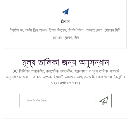
ঠিকানা
দ্বিতীয় নং, ফাক্সি শিল্প অঞ্চল, চিশান ভিলেজ, লিশুই টাউন, নানহাই জেলা, ফোশান সিটি,
গুয়াংডং প্রদেশ, চীন
মূল্য তালিকা জন্য অনুসন্ধান
3C ডিজিটাল প্যাকেজিং, কসমেটিক প্যাকেজিং, হ্যান্ডব্যাগ বা মূল্য তালিকা সম্পর্কে
অনুসন্ধানের জন্য, দয়া করে আপনার ইমেলটি আমাদের কাছে ছেড়ে দিন এবং আমরা 24 ঘন্টার
মধ্যে যোগাযোগ করব।