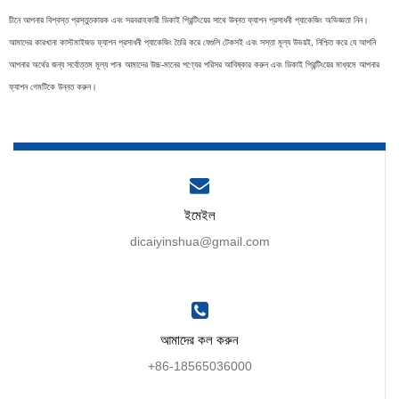
চীনে আপনার বিশ্বস্ত প্রস্তুতকারক এবং সরবরাহকারী ডিকাই প্রিন্টিংয়ের সাথে উন্নত ফ্যাশন প্রসাধনী প্যাকেজিং অভিজ্ঞতা নিন।
আমাদের কারখানা কাস্টমাইজড ফ্যাশন প্রসাধনী প্যাকেজিং তৈরি করে যেগুলি টেকসই এবং সস্তা মূল্য উভয়ই, নিশ্চিত করে যে আপনি
আপনার অর্থের জন্য সর্বোত্তম মূল্য পান৷ আমাদের উচ্চ-মানের পণ্যের পরিসর আবিষ্কার করুন এবং ডিকাই প্রিন্টিংয়ের মাধ্যমে আপনার
ফ্যাশন গেমটিকে উন্নত করুন।
ইমেইল
dicaiyinshua@gmail.com
আমাদের কল করুন
+86-18565036000