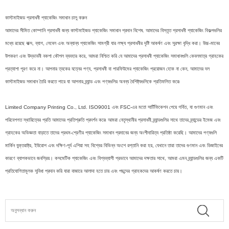
কাস্টমাইজড প্রসাধনী প্যাকেজিং সমাধান চালু করুন
আমাদের সীমিত কোম্পানি প্রসাধনী জন্য কাস্টমাইজড প্যাকেজিং সমাধান প্রদান বিশেষ. আমাদের বিস্তৃত প্রসাধনী প্যাকেজিং বিকল্পগুলির
মধ্যে রয়েছে বাক্স, ব্যাগ, লেবেল এবং অন্যান্য প্যাকেজিং সামগ্রী যার লক্ষ্য প্রসাধনীর দৃষ্টি আকর্ষণ এবং সুরক্ষা বৃদ্ধি করা। উচ্চ-মানের
উপকরণ এবং উদ্ভাবনী নকশা কৌশল ব্যবহার করে, আমরা নিশ্চিত করি যে আমাদের প্রসাধনী প্যাকেজিং সমাধানগুলি কেবলমাত্র গ্রাহকের
প্রত্যাশা পূরণ করে না। আপনার ত্বকের যত্নের পণ্য, প্রসাধনী বা পারফিউমের প্যাকেজিং প্রয়োজন হোক না কেন, আমাদের দল
কাস্টমাইজড সমাধান তৈরি করতে পারে যা আপনার ব্র্যান্ড এবং পণ্যগুলির অনন্য বৈশিষ্ট্যগুলিকে প্রতিফলিত করে৷
Limited Company Printing Co., Ltd. ISO9001 এবং FSC-এর মতো সার্টিফিকেশন পেয়ে গর্বিত, যা গুণমান এবং
পরিবেশগত স্থায়িত্বের প্রতি আমাদের প্রতিশ্রুতি প্রদর্শন করে৷ আমরা নেতৃস্থানীয় প্রসাধনী ব্র্যান্ডগুলির সাথে তাদের ব্র্যান্ডের ইমেজ এবং
গ্রাহকের অভিজ্ঞতা বাড়াতে তাদের প্রথম-শ্রেণীর প্যাকেজিং সমাধান প্রদানের জন্য অংশীদারিত্ব প্রতিষ্ঠা করেছি। আমাদের পণ্যগুলি
মার্কিন যুক্তরাষ্ট্র, ইউরোপ এবং দক্ষিণ-পূর্ব এশিয়া সহ বিশ্বের বিভিন্ন অংশে রপ্তানি করা হয়, যেখানে তারা তাদের গুণমান এবং ডিজাইনের
কারণে ব্যাপকভাবে জনপ্রিয়। কসমেটিক প্যাকেজিং এবং বিশ্বব্যাপী প্রভাবে আমাদের দক্ষতার সাথে, আমরা এমন ব্র্যান্ডগুলির জন্য একটি
প্রতিযোগিতামূলক সুবিধা প্রদান করি যারা বাজারে আলাদা হতে চায় এবং পছন্দের গ্রাহকদের আকর্ষণ করতে চায়।