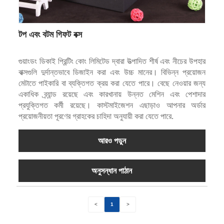
টপ এবং বটম গিফট বক্স
গুয়াংডং ডিকাই প্রিন্টিং কোং লিমিটেড দ্বারা উত্পাদিত শীর্ষ এবং নীচের উপহার
বাক্সগুলি দুর্দান্তভাবে ডিজাইন করা এবং উচ্চ মানের। বিভিন্ন প্রয়োজন
মেটাতে পাইকারি বা ব্যক্তিগত ক্রয় করা যেতে পারে। বেছে নেওয়ার জন্য
একাধিক ব্র্যান্ড রয়েছে এবং কারখানায় উন্নত মেশিন এবং পেশাদার
প্রযুক্তিগত কর্মী রয়েছে। কাস্টমাইজেশন এছাড়াও আপনার অর্ডার
প্রয়োজনীয়তা পূরণের গ্রাহকের চাহিদা অনুযায়ী করা যেতে পারে.
আরও পড়ুন
অনুসন্ধান পাঠান
<
1
>