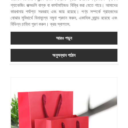
প্যাকেজিং বাক্সগুলি বাল্ক বা কাস্টমাইজড বিক্রি করা যেতে পারে। আমাদের
কারখানায় পর্যাপ্ত সরবরাহ এবং জায় রয়েছে। পণ্য সম্পর্কে গ্রাহকদের
বোঝার সুবিধার্থে বিনামূল্যে নমুনা প্রদান করুন, একাধিক ব্র্যান্ড রয়েছে এবং
বিভিন্ন চাহিদা পূরণ করুন। ক্রয় স্বাগতম.
আরও পড়ুন
অনুসন্ধান পাঠান