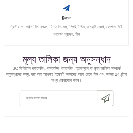
ঠিকানা
দ্বিতীয় নং, ফাক্সি শিল্প অঞ্চল, চিশান ভিলেজ, লিশুই টাউন, নানহাই জেলা, ফোশান সিটি,
গুয়াংডং প্রদেশ, চীন
মূল্য তালিকা জন্য অনুসন্ধান
3C ডিজিটাল প্যাকেজিং, কসমেটিক প্যাকেজিং, হ্যান্ডব্যাগ বা মূল্য তালিকা সম্পর্কে
অনুসন্ধানের জন্য, দয়া করে আপনার ইমেলটি আমাদের কাছে ছেড়ে দিন এবং আমরা 24 ঘন্টার
মধ্যে যোগাযোগ করব।