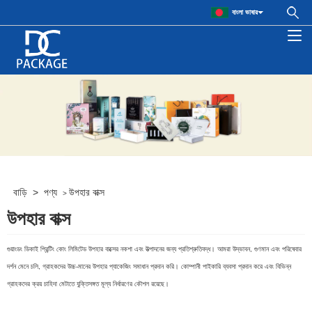
বাংলা ভাষার
বাড়ি
>
পণ্য
উপহার বাক্স
>
উপহার বাক্স
গুয়াংডং ডিকাই প্রিন্টিং কোং লিমিটেড উপহার বাক্সের নকশা এবং উত্পাদনের জন্য প্রতিশ্রুতিবদ্ধ। আমরা উদ্ভাবন, গুণমান এবং পরিষেবার
দর্শন মেনে চলি, গ্রাহকদের উচ্চ-মানের উপহার প্যাকেজিং সমাধান প্রদান করি। কোম্পানী পাইকারি ব্যবসা প্রদান করে এবং বিভিন্ন
গ্রাহকদের ক্রয় চাহিদা মেটাতে যুক্তিসঙ্গত মূল্য নির্ধারণের কৌশল রয়েছে।