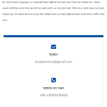
চীনে আপনার বিশ্বস্ত প্রস্তুতকারক এবং সরবরাহকারী ডিকাই প্রিন্টিংয়ের সাথে উন্নত ফ্যাশন উপহার বাক্স অভিজ্ঞতা নিন। আমাদের
কারখানা কাস্টমাইজড ফ্যাশন উপহার বাক্স তৈরি করে যেগুলি টেকসই এবং সস্তা মূল্য উভয়ই, নিশ্চিত করে যে আপনি আপনার অর্থের জন্য
সর্বোত্তম মূল্য পান৷ আমাদের উচ্চ-মানের পণ্যের পরিসর আবিষ্কার করুন এবং ডিকাই প্রিন্টিংয়ের মাধ্যমে আপনার ফ্যাশন গেমটিকে উন্নত
করুন।
ইমেইল
dicaiyinshua@gmail.com
আমাদের কল করুন
+86-18565036000