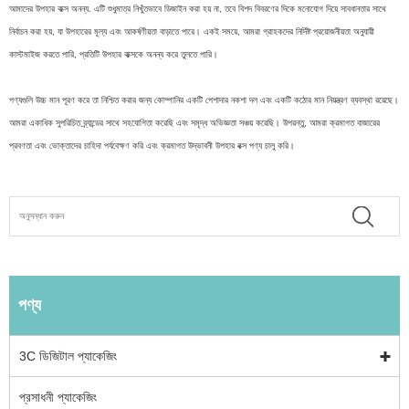
আমাদের উপহার বাক্স অনন্য. এটি শুধুমাত্র নিখুঁতভাবে ডিজাইন করা হয় না, তবে বিশদ বিবরণের দিকে মনোযোগ দিয়ে সাবধানতার সাথে
নির্বাচন করা হয়, যা উপহারের মূল্য এবং আকর্ষণীয়তা বাড়াতে পারে। একই সময়ে, আমরা গ্রাহকদের নির্দিষ্ট প্রয়োজনীয়তা অনুযায়ী
কাস্টমাইজ করতে পারি, প্রতিটি উপহার বাক্সকে অনন্য করে তুলতে পারি।
পণ্যগুলি উচ্চ মান পূরণ করে তা নিশ্চিত করার জন্য কোম্পানির একটি পেশাদার নকশা দল এবং একটি কঠোর মান নিয়ন্ত্রণ ব্যবস্থা রয়েছে।
আমরা একাধিক সুপরিচিত ব্র্যান্ডের সাথে সহযোগিতা করেছি এবং সমৃদ্ধ অভিজ্ঞতা সঞ্চয় করেছি। উপরন্তু, আমরা ক্রমাগত বাজারের
প্রবণতা এবং ভোক্তাদের চাহিদা পর্যবেক্ষণ করি এবং ক্রমাগত উদ্ভাবনী উপহার বক্স পণ্য চালু করি।
পণ্য
3C ডিজিটাল প্যাকেজিং
প্রসাধনী প্যাকেজিং