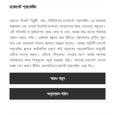
চকোলেট প্যাকেজিং
গুয়াংডং ডিকাই প্রিন্টিং কোং, লিমিটেডের চকোলেট প্যাকেজিং এর চমৎকার
কারুকাজ এবং অনন্য ডিজাইনের জন্য ভোক্তাদের কাছে অত্যন্ত পছন্দের।
এটি পাইকারি বা ব্যক্তিগত ক্রয় হোক না কেন, আমরা উচ্চ-মানের পরিষেবা
প্রদান করতে পারি। একাধিক বাক্সের ধরন বিভিন্ন গ্রাহকদের চাহিদা পূরণ
করে এবং কারখানায় উন্নত উত্পাদন সরঞ্জাম রয়েছে। আমরা প্রতিটি চকলেট
প্যাকেজিং বক্সকে কাস্টমাইজ করতে পারি গ্রাহকের প্রয়োজনীয়তা অনুযায়ী
এটিকে অনন্য করতে। এদিকে, সিদ্ধান্ত নেওয়ার আগে আমরা আপনার
অভিজ্ঞতার জন্য বিনামূল্যে নমুনা সরবরাহ করি। আপনার চকলেটে অনন্য
কবজ যোগ করতে সীমিত কোম্পানির চকোলেট প্যাকেজিং বেছে নিন।
আরও পড়ুন
অনুসন্ধান পাঠান