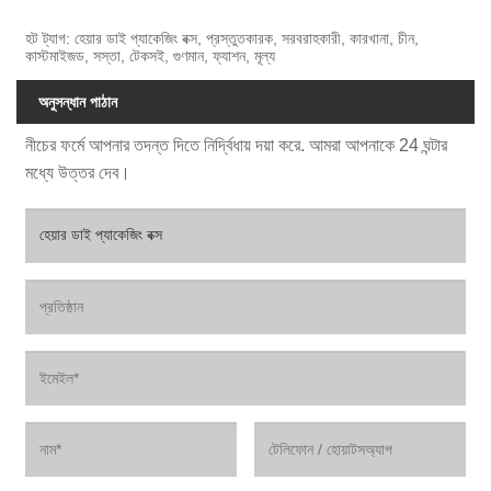
হট ট্যাগ: হেয়ার ডাই প্যাকেজিং বক্স, প্রস্তুতকারক, সরবরাহকারী, কারখানা, চীন,
কাস্টমাইজড, সস্তা, টেকসই, গুণমান, ফ্যাশন, মূল্য
অনুসন্ধান পাঠান
নীচের ফর্মে আপনার তদন্ত দিতে নির্দ্বিধায় দয়া করে. আমরা আপনাকে 24 ঘন্টার
মধ্যে উত্তর দেব।